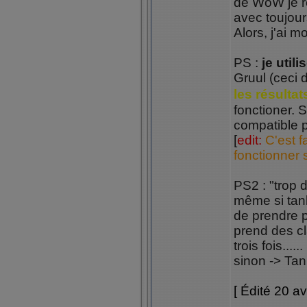
de WoW je r
avec toujou
Alors, j'ai m
PS :
je util
Gruul (ceci 
les résulta
fonctioner. S
compatible 
[
edit:
C'est f
fonctionner 
PS2 : "trop d
même si tank
de prendre p
prend des cl
trois fois....
sinon -> Tan
[ Édité 20 av