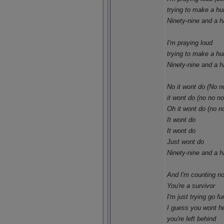
trying to make a hu
Ninety-nine and a h
I'm praying loud
trying to make a hu
Ninety-nine and a h
No it wont do (No n
it wont do (no no no
Oh it wont do (no no
It wont do
It wont do
Just wont do
Ninety-nine and a h
And I'm counting n
You're a survivor
I'm just trying go fu
I guess you wont h
you're left behind