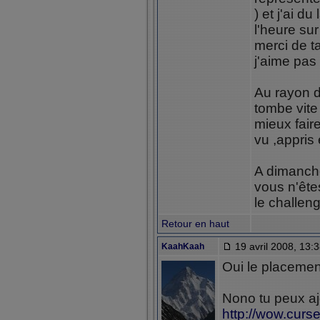
) et j'ai d
l'heure su
merci de t
j'aime pas 
Au rayon d
tombe vite
mieux fair
vu ,appris 
A dimanche
vous n'ête
le challen
Retour en haut
19 avril 2008, 13:
KaahKaah
Oui le placemen
Nono tu peux aj
http://wow.curs