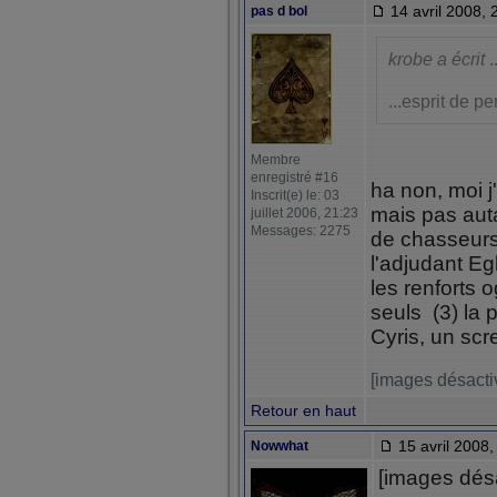
14 avril 2008, 
pas d bol
krobe a écrit
..
...esprit de p
Membre
enregistré #16
ha non, moi j'
Inscrit(e) le: 03
mais pas aut
juillet 2006, 21:23
Messages: 2275
de chasseur
l'adjudant Eg
les renforts 
seuls (3) la 
Cyris, un scr
[images désacti
Retour en haut
15 avril 2008,
Nowwhat
[images dés