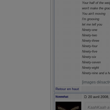
Your half of the wei
won't make the gra
You ain't moving
I'm grooving
let me tell you
Ninety-one
Ninety-two
Ninety-three
Ninety-four
Ninety-five
Ninety-six
Ninety-seven
Ninety-eight
Ninety-nine and a h
[images désacti
Retour en haut
20 avril 2008,
Nowwhat
KaahKaah a 