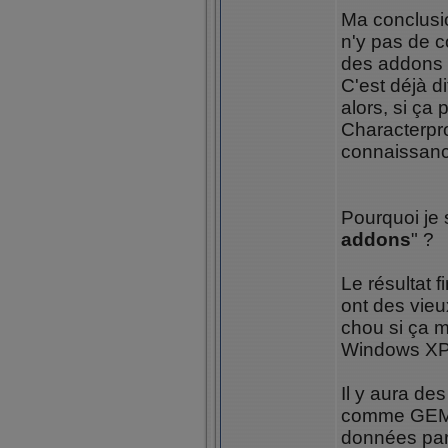
Ma conclusio
n'y pas de c
des addons '
C'est déjà di
alors, si ça 
Characterpro
connaissanc
Pourquoi je 
addons
" ?
Le résultat 
ont des vieu
chou si ça m
Windows XP
Il y aura de
comme GEM e
données part