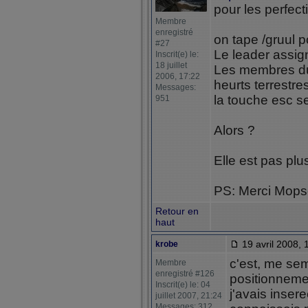
pour les perfec
Membre
enregistré
on tape /gruul 
#27
Le leader assi
Inscrit(e) le:
18 juillet
Les membres du 
2006, 17:22
heurts terrestres 
Messages:
la touche esc ser
951
Alors ?
Elle est pas plus
PS: Merci Mop
Retour en
haut
19 avril 2008, 
krobe
c'est, me semb
Membre
enregistré #126
positionneme
Inscrit(e) le: 04
j'avais insere
juillet 2007, 21:24
Messages: 312