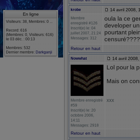
14 avril 2008, 
krobe
En ligne
oula la ce ge
Membre
Visiteurs: 38, Membres: 0 ...
enregistré #126
developer un
Inscrit(e) le: 04
Record: 616
pourtant plein
juillet 2007, 21:24
(Membres: 0, Visiteurs: 616)
Messages: 312
censuré????
le 03 déc. : 00:13
Membres: 532
Retour en haut
Dernier membre:
Darkganji
14 avril 2008,
Nowwhat
Lol pour la 
Mais on conn
xxx
Membre enregistré
#59
Inscrit(e) le: 20
octobre 2006,
14:11
Messages: 2918
Retour en haut