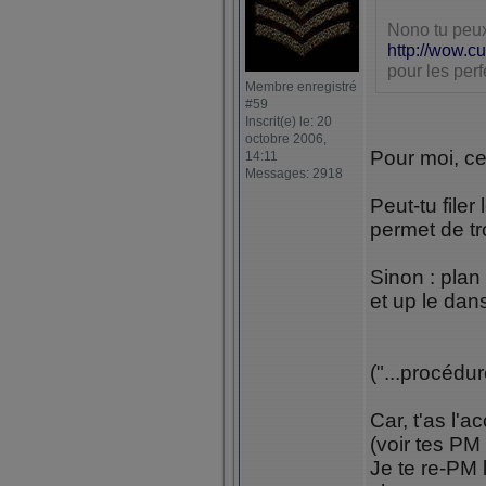
Nono tu peux
http://wow.c
pour les perf
Membre enregistré
#59
Inscrit(e) le: 20
octobre 2006,
Pour moi, ce
14:11
Messages: 2918
Peut-tu file
permet de tr
Sinon : plan 
et up le dan
("...procédu
Car, t'as l'
(voir tes PM
Je te re-PM 