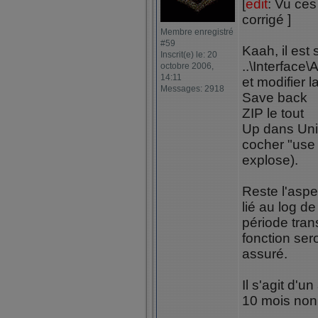
[
edit
: Vu ces
corrigé ]
Membre enregistré
#59
Kaah, il est 
Inscrit(e) le: 20
..\Interface
octobre 2006,
14:11
et modifier 
Messages: 2918
Save back
ZIP le tout
Up dans Uni
cocher "use 
explose).
Reste l'aspe
lié au log d
période tran
fonction sero
assuré.
Il s'agit d'
10 mois non