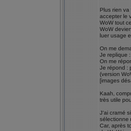
Plus rien va
accepter le 
WoW tout ces
WoW devient
luer usage e
On me deman
Je replique 
On me répon
Je répond : 
(version WoW
[images dés
Kaah, compre
très utile p
J'ai cramé 
sélectionne
Car, après t