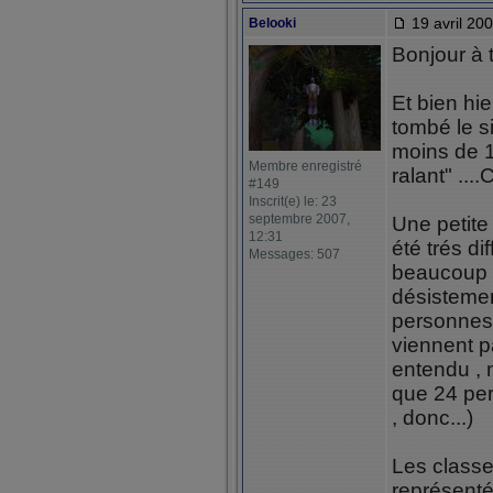
19 avril 200
Belooki
Bonjour à 
Et bien hie
tombé le si
moins de 1
Membre enregistré
ralant" ....
#149
Inscrit(e) le: 23
septembre 2007,
Une petite 
12:31
été trés di
Messages: 507
beaucoup 
désistemen
personnes 
viennent pa
entendu , 
que 24 per
, donc...)
Les classe
représenté