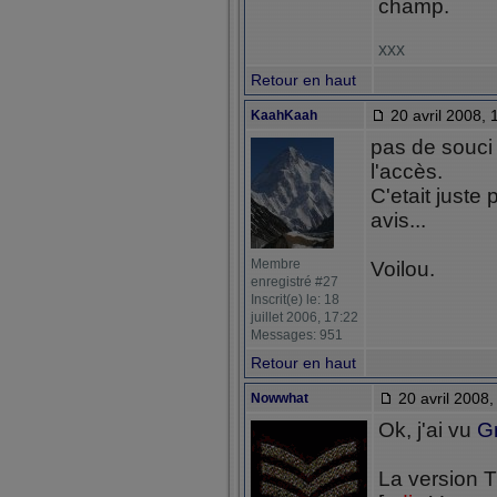
champ.
xxx
Retour en haut
20 avril 2008, 
KaahKaah
pas de souci n
l'accès.
C'etait juste
avis...
Membre
Voilou.
enregistré #27
Inscrit(e) le: 18
juillet 2006, 17:22
Messages: 951
Retour en haut
20 avril 2008,
Nowwhat
Ok, j'ai vu
Gr
La version T