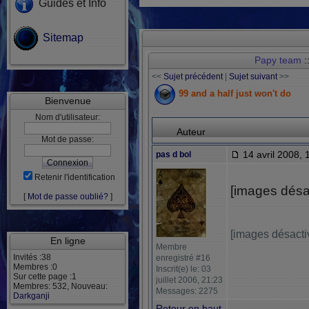
Guides et Info
Sitemap
Papy team
:
<<
Sujet précédent
|
Sujet suivant
>>
99 and a half just won't do
Bienvenue
Nom d'utilisateur:
Auteur
Mot de passe:
14 avril 2008, 
pas d bol
Retenir l'identification
[images désa
[
Mot de passe oublié?
]
[images désacti
En ligne
Membre
Invités :38
enregistré #16
Membres :0
Inscrit(e) le: 03
Sur cette page :1
juillet 2006, 21:23
Membres: 532, Nouveau:
Messages: 2275
Darkganji
Retour en haut