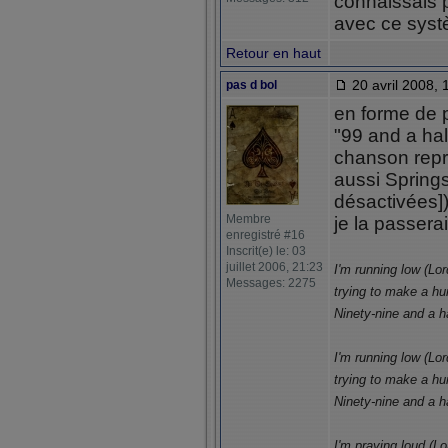
connaissais pa
avec ce systè
Retour en haut
20 avril 2008, 
pas d bol
en forme de p
"99 and a half
chanson repri
aussi Spring
désactivées]
Membre
je la passerai
enregistré #16
Inscrit(e) le: 03
juillet 2006, 21:23
I'm running low (Lo
Messages: 2275
trying to make a hu
Ninety-nine and a h
I'm running low (Lo
trying to make a hu
Ninety-nine and a ha
I'm praying loud (L