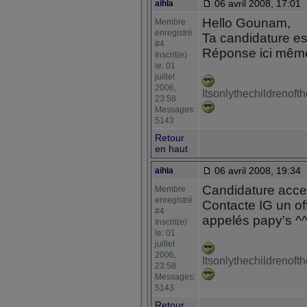
06 avril 2008, 17:01
aihla
Hello Gounam,
Membre
enregistré
Ta candidature es
#4
Réponse ici même
Inscrit(e)
le: 01
juillet
2006,
Itsonlythechildrenof
23:58
Messages:
5143
Retour
en haut
06 avril 2008, 19:34
aihla
Candidature acc
Membre
enregistré
Contacte IG un off
#4
appelés papy's ^
Inscrit(e)
le: 01
juillet
2006,
Itsonlythechildrenof
23:58
Messages:
5143
Retour