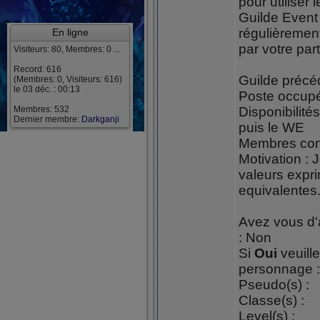
pour utiliser 
Guilde Event
régulièrement
En ligne
par votre part
Visiteurs: 80, Membres: 0 ...
Record: 616
Guilde précé
(Membres: 0, Visiteurs: 616)
le 03 déc. : 00:13
Poste occupé 
Membres: 532
Disponibilité
Dernier membre:
Darkganji
puis le WE
Membres conn
Motivation : 
valeurs expr
equivalentes.
Avez vous d'
: Non
Si
Oui
veuill
personnage :
Pseudo(s) :
Classe(s) :
Level(s) :