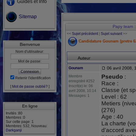
Guides et Info
Sitemap
Papy team
:
<<
Sujet précédent
|
Sujet suivant
>>
Candidature Gounam (pretre 6
Bienvenue
Nom d'utilisateur:
Auteur
Mot de passe:
06 avril 2008, 
Gounam
Pseudo
:
Membre
Retenir l'identification
enregistré #252
Race :
Inscrit(e) le: 06
[
Mot de passe oublié?
]
Classe (et spé
avril 2008, 10:14
Messages: 1
Level : 62
Metiers (nive
En ligne
(276)
Invités :80
Age : 40
Membres :0
Sur cette page :1
La charte (vo
Membres: 532, Nouveau:
d'accord ave
Darkganji