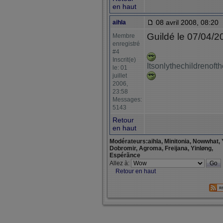
en haut
08 avril 2008, 08:20
aihla
Guildé le 07/04/2
Membre
enregistré
#4
Inscrit(e)
Itsonlythechildrenof
le: 01
juillet
2006,
23:58
Messages:
5143
Retour
en haut
Modérateurs:aihla, Minitonia, Nowwhat, 
Dobromir, Agroma, Freijana, Yinløng,
Espérãnce
Allez à:
Retour en haut