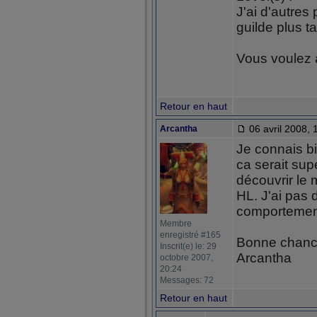
J'ai d'autres 
guilde plus t
Vous voulez 
Retour en haut
06 avril 2008, 
Arcantha
Je connais b
ca serait supe
découvrir le
HL. J'ai pas
comportement
Membre
enregistré #165
Bonne chan
Inscrit(e) le: 29
Arcantha
octobre 2007,
20:24
Messages: 72
Retour en haut