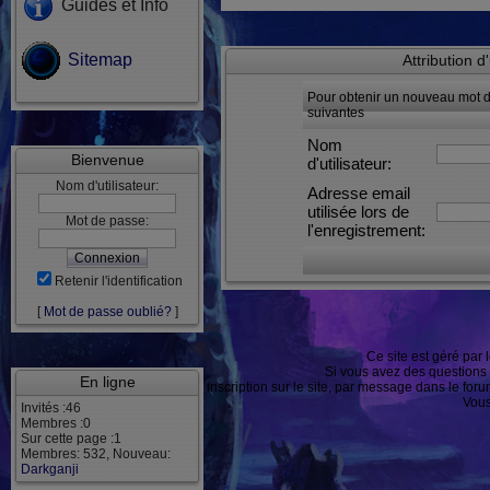
Guides et Info
Sitemap
Attribution 
Pour obtenir un nouveau mot de
suivantes
Nom
Bienvenue
d'utilisateur:
Nom d'utilisateur:
Adresse email
utilisée lors de
Mot de passe:
l'enregistrement:
Retenir l'identification
[
Mot de passe oublié?
]
Ce site est géré par 
Si vous avez des questions
En ligne
ou après inscription sur le site, par message dans le f
Vous
Invités :46
Membres :0
Sur cette page :1
Membres: 532, Nouveau:
Darkganji