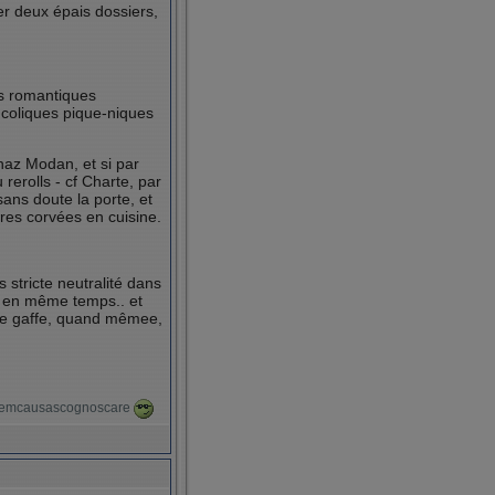
r deux épais dossiers,
les romantiques
ucoliques pique-niques
haz Modan, et si par
 rerolls - cf Charte, par
sans doute la porte, et
res corvées en cuisine.
 stricte neutralité dans
s en même temps.. et
aire gaffe, quand mêmee,
itremcausascognoscare