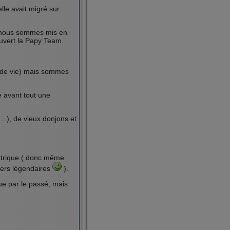
lle avait migré sur
 nous sommes mis en
ouvert la Papy Team.
 de vie) mais sommes
e avant tout une
..), de vieux donjons et
iatrique ( donc même
iers légendaires
).
que par le passé, mais