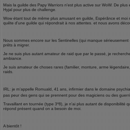
Mais la guilde des Papy Warriors n'est plus active sur WoW. De plus e
Hyjal pour plus de challenge.
Wow étant tout de même plus amusant en guilde, Espérãnce et moi
quête d'une guilde qui répondrait à nos attentes. et nous avons déc
Nous sommes encore sur les Sentinelles (qui manque sérieusement
prêts à migrer.
Je ne suis plus autant amateur de raid que par le passé, je recherch
ambiance.
Je suis amateur de choses rares (familier, monture, arme légendaire,.
raids.
IRL: je m'appelle Romuald, 41 ans, infirmier dans le domaine psych
pas peur des gens qui se prennent pour des magiciens ou des guerr
Travaillant en tournée (type 3*8), je n'ai plus autant de disponibilité 
répond présent quand on a besoin de moi.
A bientôt !