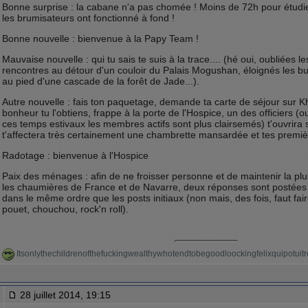
Bonne surprise : la cabane n'a pas chomée ! Moins de 72h pour étudie
les brumisateurs ont fonctionné à fond !
Bonne nouvelle : bienvenue à la Papy Team !
Mauvaise nouvelle : qui tu sais te suis à la trace.... (hé oui, oubliées 
rencontres au détour d'un couloir du Palais Mogushan, éloignés les b
au pied d'une cascade de la forêt de Jade...).
Autre nouvelle : fais ton paquetage, demande ta carte de séjour sur K
bonheur tu l'obtiens, frappe à la porte de l'Hospice, un des officiers (ou
ces temps estivaux les membres actifs sont plus clairsemés) t'ouvrira 
t'affectera très certainement une chambrette mansardée et tes premiè
Radotage : bienvenue à l'Hospice
Paix des ménages : afin de ne froisser personne et de maintenir la plus
les chaumières de France et de Navarre, deux réponses sont postée
dans le même ordre que les posts initiaux (non mais, des fois, faut f
pouet, chouchou, rock'n roll).
Itsonlythechildrenofthefuckingwealthywhotendtobegoodloockingfelixquipotu
28 juillet 2014, 19:15