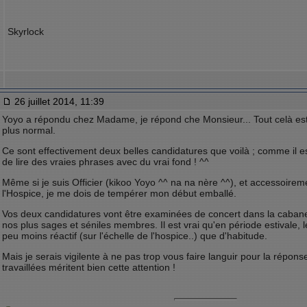
Skyrlock
26 juillet 2014, 11:39
Yoyo a répondu chez Madame, je répond che Monsieur... Tout celà est t
plus normal.
Ce sont effectivement deux belles candidatures que voilà ; comme il es
de lire des vraies phrases avec du vrai fond ! ^^
Même si je suis Officier (kikoo Yoyo ^^ na na nère ^^), et accessoire
l'Hospice, je me dois de tempérer mon début emballé.
Vos deux candidatures vont être examinées de concert dans la cabane
nos plus sages et séniles membres. Il est vrai qu'en période estivale, l
peu moins réactif (sur l'échelle de l'hospice..) que d'habitude.
Mais je serais vigilente à ne pas trop vous faire languir pour la répon
travaillées méritent bien cette attention !