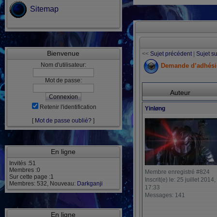
Sitemap
Bienvenue
<<
Sujet précédent
|
Sujet s
Nom d'utilisateur:
Demande d’adhési
Mot de passe:
Auteur
Retenir l'identification
Yinløng
[
Mot de passe oublié?
]
En ligne
Invités :51
Membres :0
Membre enregistré #824
Sur cette page :1
Inscrit(e) le: 25 juillet 2014,
Membres: 532, Nouveau:
Darkganji
17:33
Messages: 141
En ligne