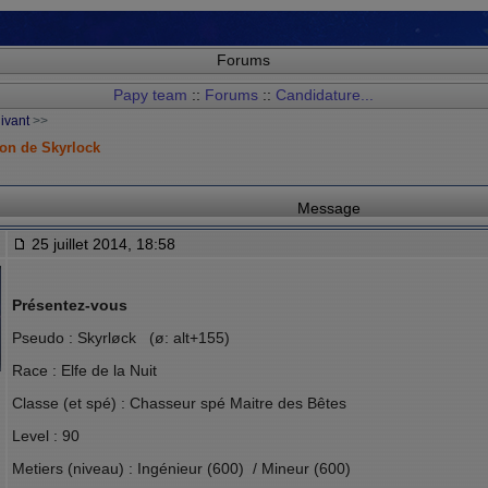
Forums
Papy team
::
Forums
::
Candidature...
uivant
>>
on de Skyrlock
Message
25 juillet 2014, 18:58
Présentez-vous
Pseudo : Skyrløck (ø: alt+155)
Race : Elfe de la Nuit
Classe (et spé) : Chasseur spé Maitre des Bêtes
Level : 90
Metiers (niveau) : Ingénieur (600) / Mineur (600)