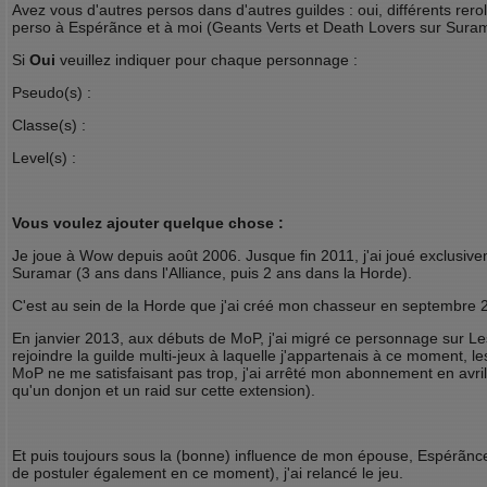
Avez vous d'autres persos dans d'autres guildes : oui, différents rero
perso à Espérãnce et à moi (Geants Verts et Death Lovers sur Sura
Si
Oui
veuillez indiquer pour chaque personnage :
Pseudo(s) :
Classe(s) :
Level(s) :
Vous voulez ajouter quelque chose :
Je joue à Wow depuis août 2006. Jusque fin 2011, j'ai joué exclusive
Suramar (3 ans dans l'Alliance, puis 2 ans dans la Horde).
C'est au sein de la Horde que j'ai créé mon chasseur en septembre 
En janvier 2013, aux débuts de MoP, j'ai migré ce personnage sur Le
rejoindre la guilde multi-jeux à laquelle j'appartenais à ce moment, l
MoP ne me satisfaisant pas trop, j'ai arrêté mon abonnement en avril 
qu'un donjon et un raid sur cette extension).
Et puis toujours sous la (bonne) influence de mon épouse, Espérãnce 
de postuler également en ce moment), j'ai relancé le jeu.