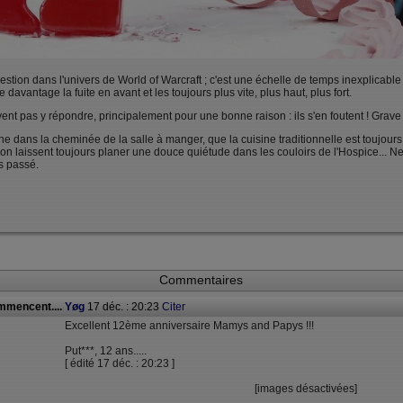
tion dans l'univers de World of Warcraft ; c'est une échelle de temps inexplicable
 davantage la fuite en avant et les toujours plus vite, plus haut, plus fort.
 pas y répondre, principalement pour une bonne raison : ils s'en foutent ! Grave 
 dans la cheminée de la salle à manger, que la cuisine traditionnelle est toujours
ion laissent toujours planer une douce quiétude dans les couloirs de l'Hospice... 
s passé.
Commentaires
mmencent....
Yøg
17 déc. : 20:23
Citer
Excellent 12ème anniversaire Mamys and Papys !!!
Put***, 12 ans.....
[ édité 17 déc. : 20:23 ]
[images désactivées]