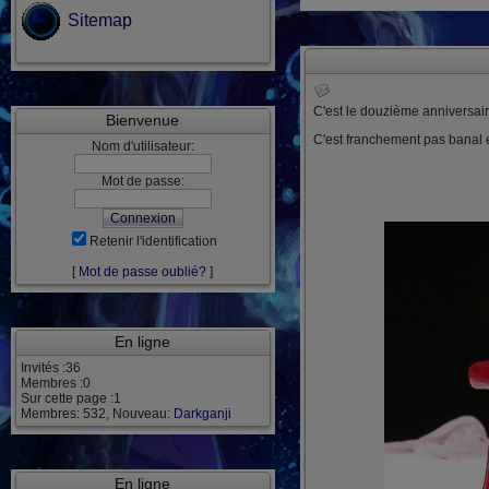
Sitemap
C'est le douzième anniversai
Bienvenue
C'est franchement pas banal e
Nom d'utilisateur:
Mot de passe:
Retenir l'identification
[
Mot de passe oublié?
]
En ligne
Invités :36
Membres :0
Sur cette page :1
Membres: 532, Nouveau:
Darkganji
En ligne