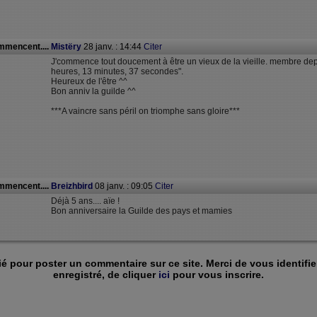
mmencent....
Mistëry
28 janv. : 14:44
Citer
J'commence tout doucement à être un vieux de la vieille. membre depu
heures, 13 minutes, 37 secondes".
Heureux de l'être ^^
Bon anniv la guilde ^^
***A vaincre sans péril on triomphe sans gloire***
mmencent....
Breizhbird
08 janv. : 09:05
Citer
Déjà 5 ans.... aïe !
Bon anniversaire la Guilde des pays et mamies
ié pour poster un commentaire sur ce site. Merci de vous identifie
enregistré, de cliquer
ici
pour vous inscrire.