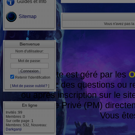
Guides et Info
Sitemap
Vous n'avez pas la
Bienvenue
Nom d'utilisateur:
Mot de passe:
Ce site est géré par les
O
Retenir l'identification
Si vous avez des questions ou r
[
Mot de passe oublié?
]
ou après inscription sur le s
Message Privé (PM) directe
En ligne
Invités :99
Vous ête
Membres :0
Sur cette page :1
Membres: 532, Nouveau:
Darkganji