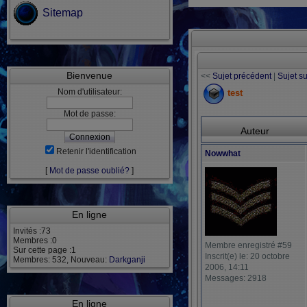
Sitemap
Bienvenue
<<
Sujet précédent
|
Sujet s
Nom d'utilisateur:
test
Mot de passe:
Auteur
Retenir l'identification
Nowwhat
[
Mot de passe oublié?
]
En ligne
Invités :73
Membres :0
Membre enregistré #59
Sur cette page :1
Inscrit(e) le: 20 octobre
Membres: 532, Nouveau:
Darkganji
2006, 14:11
Messages: 2918
En ligne