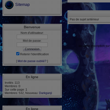
Sitemap
Pas de sujet antérieur
Bienvenue
Nom d'utilisateur:
Mot de passe:
ou après inscription su
Retenir l'identification
[
Mot de passe oublié?
]
En ligne
Invités :113
Membres :0
Sur cette page :1
Membres: 532, Nouveau:
Darkganji
En ligne