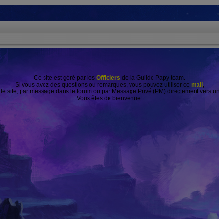
Ce site est géré par les
Officiers
de la Guilde Papy team.
Si vous avez des questions ou remarques, vous pouvez utiliser ce
mail
,
r le site, par message dans le forum ou par Message Privé (PM) directement vers 
Vous êtes de bienvenue.