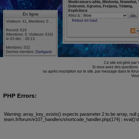
Modérateurs:aihla, Minitonia, Nowwhat, 
Dobromir, Agroma, Freijana, Yinløng,
Espérãnce
En ligne
Allez à:
Retour en haut
Visiteurs: 41, Membres: 0 ...
Record: 616
(Membres: 0, Visiteurs: 616)
le 03 déc. : 00:13
Membres: 532
Dernier membre:
Darkganji
Ce site est géré par 
Si vous avez des questions
ou après inscription sur le site, par message dans le f
Vous
PHP Errors:
Warning: array_key_exists() expects parameter 2 to be array, null 
team.fr/forum/e107_handlers/shortcode_handler.php(174) : eval()'