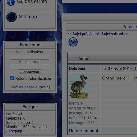
Guides et Info
Sitemap
Papy t
<<
Sujet précédent
|
Sujet suivant
>>
Bienvenue
Nom d'utilisateur:
Auteur
Mot de passe:
07 avril 2019, 
Dobromir
Grand merci Hilli
Retenir l'identification
[
Mot de passe oublié?
]
Membre
En ligne
enregistré #661
Inscrit(e) le: 15
Invités :41
août 2011, 15:34
Membres :0
Sur cette page :1
Messages: 316
Membres: 532, Nouveau:
Retour en haut
Darkganji