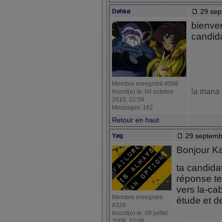
29 sep
Døhkø
bienve
candid
Membre enregistré #588
la mana 
Inscrit(e) le: 04 octobre
2010, 22:59
Messages: 162
Retour en haut
29 septemb
Yøg
Bonjour K
ta candida
réponse te
vers la-ca
Membre enregistré
étude et de
#326
Inscrit(e) le: 09 juillet
2008, 23:08