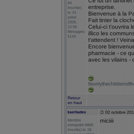
Ce fut un tantinet 
#4
entreprise.
Inscrit(e)
le: 01
Bienvenue à la P
juillet
Fait tinter la cloc
2006,
Celui-ci t'ouvrira 
23:58
Messages:
illico les commun
5143
t'attendent ! Vei
Encore bienvenue (
pharmacie - ce qui
avec les vilains -
Itsonlythechildrenof
Retour
en haut
02 octobre 201
kaerbadeu
miciiii
Membre
enregistré #886
Inscrit(e) le: 28