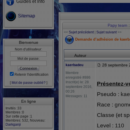
Guides et Info
Sitemap
Papy team
:
<<
Sujet précédent
|
Sujet suivant
>>
Demande d’adhésion de kaer
Bienvenue
Nom d'utilisateur:
Auteur
Mot de passe:
28 septembre 
kaerbadeu
Membre
Retenir l'identification
enregistré #886
Inscrit(e) le: 28
[
Mot de passe oublié?
]
Présentez-v
septembre 2016,
00:26
Pseudo :
ka
Messages: 11
En ligne
Race :
gnom
Invités :33
Membres :0
Classe (et sp
Sur cette page :1
Membres: 532, Nouveau:
Darkganji
Level :
110