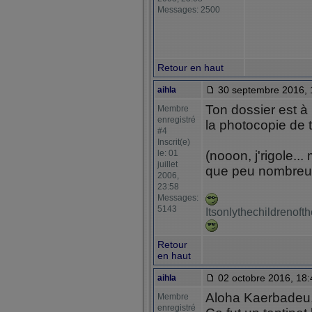
Messages: 2500
Retour en haut
30 septembre 2016, 
aihla
Ton dossier est à
Membre
enregistré
la photocopie de t
#4
Inscrit(e)
le: 01
(nooon, j'rigole..
juillet
que peu nombreux
2006,
23:58
Messages:
5143
Itsonlythechildrenof
Retour
en haut
02 octobre 2016, 18:
aihla
Aloha Kaerbadeu
Membre
enregistré