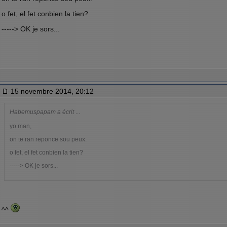
o fet, el fet conbien la tien?
-----> OK je sors...
15 novembre 2014, 20:12
Habemuspapam a écrit
...
yo man,
on te ran reponce sou peux.
o fet, el fet conbien la tien?
-----> OK je sors...
^^