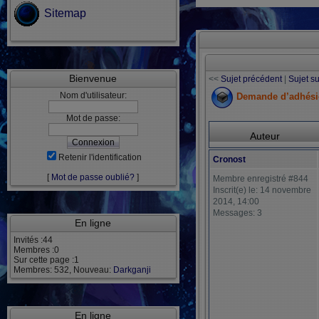
Sitemap
Bienvenue
<<
Sujet précédent
|
Sujet s
Nom d'utilisateur:
Demande d’adhési
Mot de passe:
Auteur
Retenir l'identification
Cronost
[
Mot de passe oublié?
]
Membre enregistré #844
Inscrit(e) le: 14 novembre
2014, 14:00
Messages: 3
En ligne
Invités :44
Membres :0
Sur cette page :1
Membres: 532, Nouveau:
Darkganji
En ligne