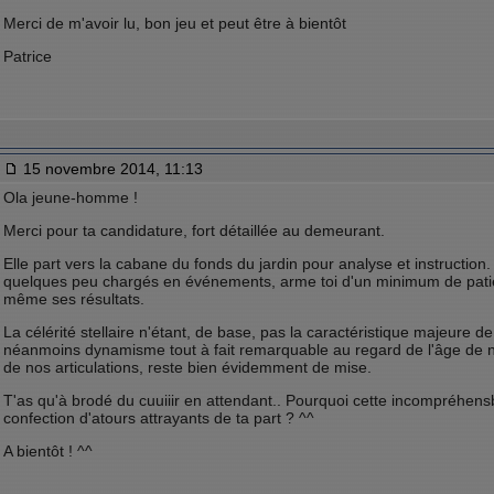
Merci de m'avoir lu, bon jeu et peut être à bientôt
Patrice
15 novembre 2014, 11:13
Ola jeune-homme !
Merci pour ta candidature, fort détaillée au demeurant.
Elle part vers la cabane du fonds du jardin pour analyse et instruction
quelques peu chargés en événements, arme toi d'un minimum de patien
même ses résultats.
La célérité stellaire n'étant, de base, pas la caractéristique majeure de
néanmoins dynamisme tout à fait remarquable au regard de l'âge de no
de nos articulations, reste bien évidemment de mise.
T'as qu'à brodé du cuuiiir en attendant.. Pourquoi cette incompréhens
confection d'atours attrayants de ta part ? ^^
A bientôt ! ^^