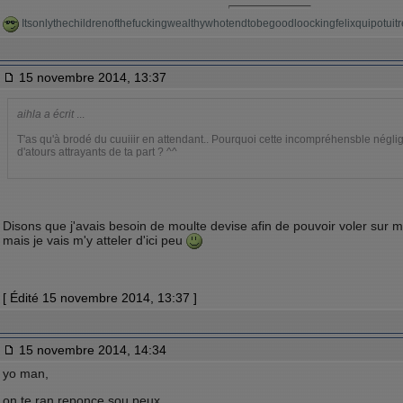
Itsonlythechildrenofthefuckingwealthywhotendtobegoodloockingfelixquipotu
15 novembre 2014, 13:37
aihla a écrit
...
T'as qu'à brodé du cuuiiir en attendant.. Pourquoi cette incompréhensble négli
d'atours attrayants de ta part ? ^^
Disons que j'avais besoin de moulte devise afin de pouvoir voler sur 
mais je vais m'y atteler d'ici peu
[ Édité 15 novembre 2014, 13:37 ]
15 novembre 2014, 14:34
yo man,
on te ran reponce sou peux.