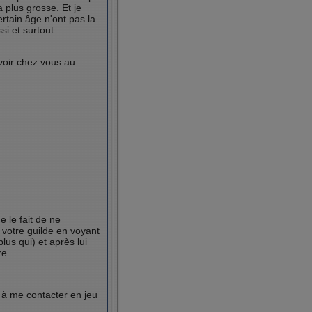
a plus grosse. Et je
rtain âge n'ont pas la
i et surtout
voir chez vous au
e le fait de ne
 votre guilde en voyant
lus qui) et après lui
re.
 à me contacter en jeu