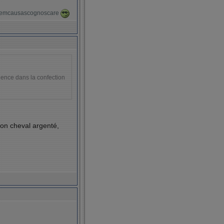
itremcausascognoscare
gence dans la confection
mon cheval argenté,