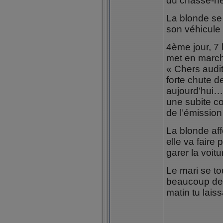
du chasse-ne
La blonde se 
son véhicule 
4ème jour, 7 
met en march
« Chers audi
forte chute 
aujourd’hui
une subite c
de l’émission 
La blonde af
elle va faire 
garer la voitu
Le mari se to
beaucoup de 
matin tu lais