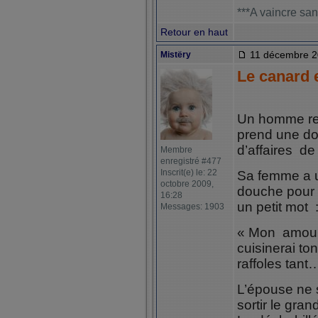
***A vaincre san
Retour en haut
11 décembre 2
Mistëry
Le canard 
Un homme rent
prend une dou
d’affaires de
Membre
enregistré #477
Inscrit(e) le: 22
Sa femme a un
octobre 2009,
douche pour l
16:28
un petit mot 
Messages: 1903
« Mon amour, 
cuisinerai to
raffoles tant
L’épouse ne 
sortir le gran