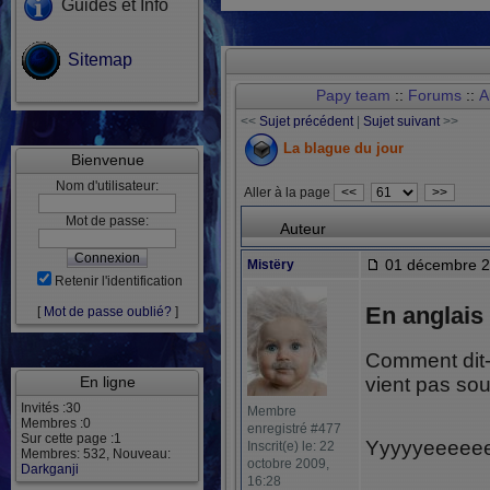
Guides et Info
Sitemap
Papy team
::
Forums
::
A
<<
Sujet précédent
|
Sujet suivant
>>
La blague du jour
Bienvenue
Nom d'utilisateur:
Aller à la page
<<
>>
Mot de passe:
Auteur
01 décembre 2
Mistëry
Retenir l'identification
En anglais
[
Mot de passe oublié?
]
Comment dit-
vient pas sou
En ligne
Invités :30
Membre
Membres :0
enregistré #477
Sur cette page :1
Yyyyyeeeeeesss
Inscrit(e) le: 22
Membres: 532, Nouveau:
octobre 2009,
Darkganji
16:28