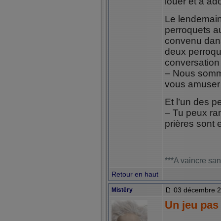
louer et à ad
Le lendemain,
perroquets a
convenu dans
deux perroqu
conversation 
– Nous somme
vous amuser
Et l’un des pe
– Tu peux ran
prières sont 
***A vaincre san
Retour en haut
03 décembre 2
Mistëry
Un jeu pas 