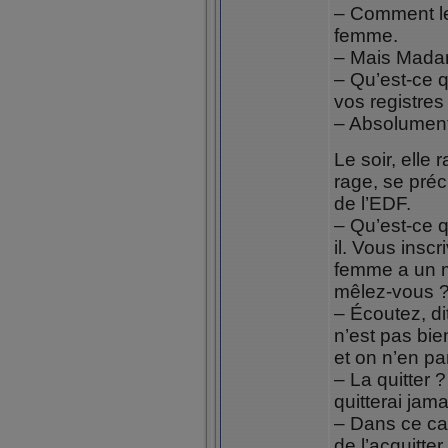
– Comment le
femme.
– Mais Madame
– Qu’est-ce q
vos registres
– Absolument
Le soir, elle 
rage, se pré
de l’EDF.
– Qu’est-ce qu
il. Vous insc
femme a un m
mêlez-vous 
– Écoutez, di
n’est pas bie
et on n’en p
– La quitter ?
quitterai jama
– Dans ce cas
de l’acquitter