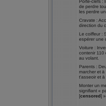
Porte-clefs :
de perdre tou
les perdre un
Cravate : Acc
direction du
Le coiffeur :
espérer une 
Voiture : Inv
contenir 110
au volant.
Parents : De
marcher et à 
t’asseoir et à 
Monter un me
signifiant «
[
censored
] »