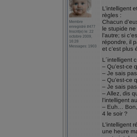
L’intelligent 
règles :
Chacun d’eux
Membre
enregistré #477
le stupide ne
Inscrit(e) le: 22
l’autre; si c’e
octobre 2009,
répondre, il p
16:28
Messages: 1903
et c’est plus 
L´intelligent
– Qu’est-ce q
– Je sais pas,
– Qu’est-ce q
– Je sais pas,
– Allez, dis 
l’intelligent a
– Euh… Bon, q
4 le soir ?
L’intelligent r
une heure mai