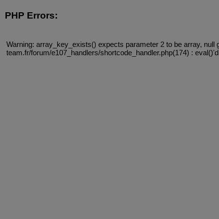
PHP Errors:
Warning: array_key_exists() expects parameter 2 to be array, null 
team.fr/forum/e107_handlers/shortcode_handler.php(174) : eval()'