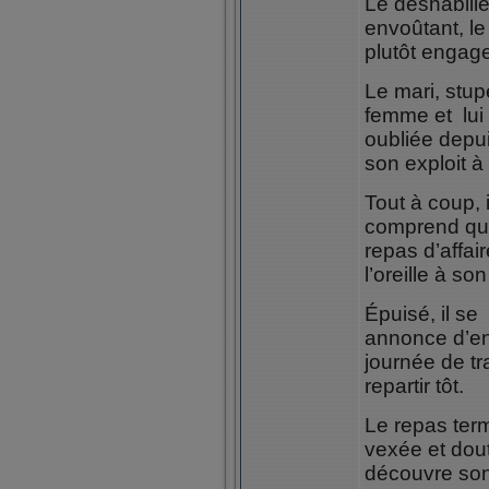
Le déshabill
envoûtant, l
plutôt engag
Le mari, stup
femme et lui 
oubliée dep
son exploit à
Tout à coup,
comprend qu’i
repas d’affair
l’oreille à s
Épuisé, il se
annonce d’ent
journée de tr
repartir tôt.
Le repas term
vexée et dou
découvre son