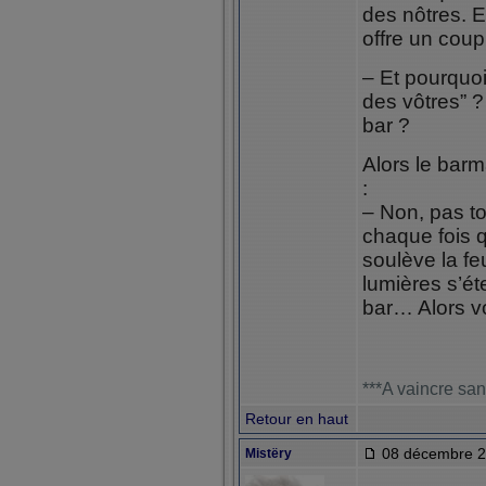
des nôtres. Et
offre un coup
– Et pourquo
des vôtres” ? 
bar ?
Alors le barm
:
– Non, pas tou
chaque fois q
soulève la feu
lumières s’ét
bar… Alors v
***A vaincre san
Retour en haut
08 décembre 2
Mistëry