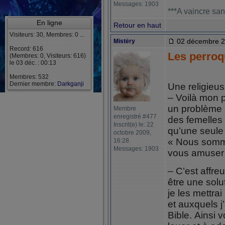
Messages: 1903
***A vaincre san
En ligne
Retour en haut
Visiteurs: 30, Membres: 0 ...
02 décembre 2
Mistëry
Record: 616
Les perroqu
(Membres: 0, Visiteurs: 616)
le 03 déc. : 00:13
Membres: 532
Dernier membre:
Darkganji
Une religieus
– Voilà mon p
un problème 
Membre
enregistré #477
des femelles 
Inscrit(e) le: 22
qu’une seule
octobre 2009,
« Nous somme
16:28
Messages: 1903
vous amuser
– C’est affreu
être une solu
je les mettra
et auxquels j’a
Bible. Ainsi 