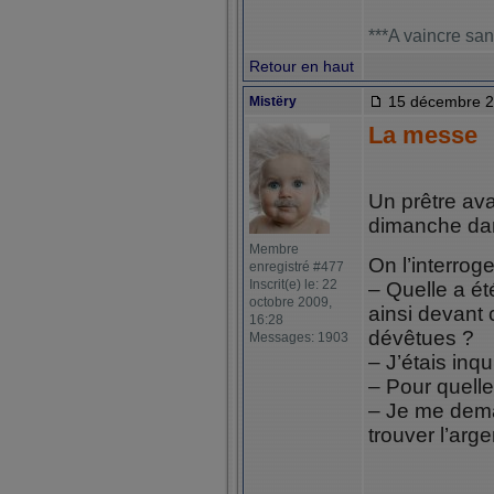
***A vaincre san
Retour en haut
15 décembre 2
Mistëry
La messe
Un prêtre avai
dimanche dan
Membre
On l’interroge
enregistré #477
Inscrit(e) le: 22
– Quelle a ét
octobre 2009,
ainsi devant
16:28
dévêtues ?
Messages: 1903
– J’étais inqui
– Pour quelle
– Je me dema
trouver l’arg