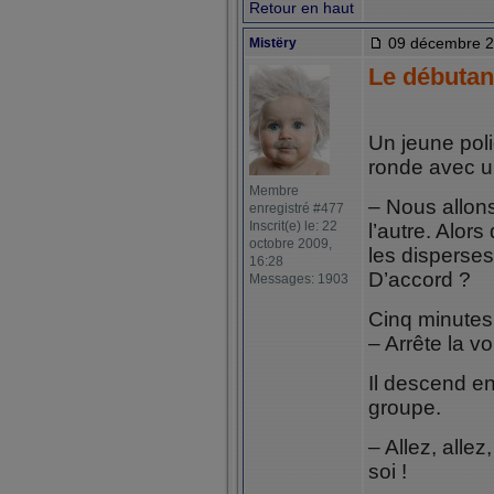
Retour en haut
09 décembre 2
Mistëry
Le débutan
Un jeune poli
ronde avec u
Membre
– Nous allons
enregistré #477
Inscrit(e) le: 22
l’autre. Alor
octobre 2009,
les disperses
16:28
D’accord ?
Messages: 1903
Cinq minutes p
– Arrête la vo
Il descend en
groupe.
– Allez, allez
soi !