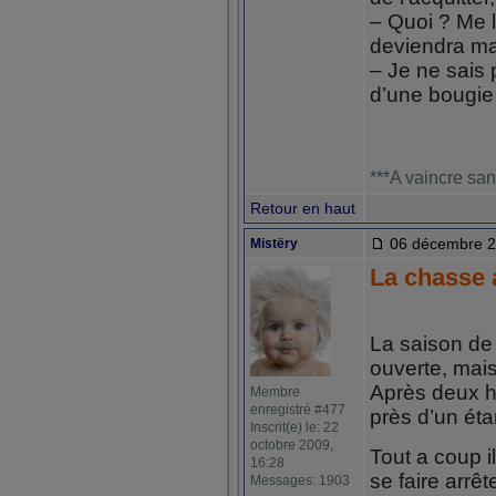
– Quoi ? Me 
deviendra m
– Je ne sais 
d’une bougi
***A vaincre san
Retour en haut
06 décembre 2
Mistëry
La chasse 
La saison de
ouverte, mai
Après deux he
Membre
enregistré #477
près d’un éta
Inscrit(e) le: 22
octobre 2009,
Tout a coup i
16:28
se faire arrête
Messages: 1903