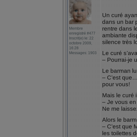
Un curé ayant
dans un bar p
rentre dans l
Membre
enregistré #477
ambiante disp
Inscrit(e) le: 22
silence très l
octobre 2009,
16:28
Le curé s’av
Messages: 1903
– Pourrai-je u
Le barman lu
– C’est que… 
pour vous!
Mais le curé i
– Je vous en 
Ne me laisse
Alors le barm
– C’est que 
les toilettes