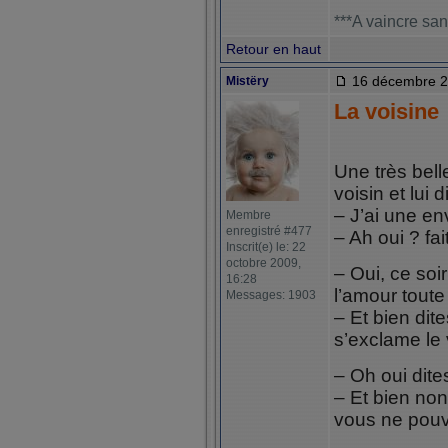
***A vaincre san
Retour en haut
16 décembre 2
Mistëry
La voisine
Une très bell
voisin et lui di
– J’ai une en
Membre
enregistré #477
– Ah oui ? fai
Inscrit(e) le: 22
octobre 2009,
– Oui, ce soir
16:28
l’amour toute 
Messages: 1903
– Et bien di
s’exclame le v
– Oh oui dite
– Et bien non
vous ne pouv