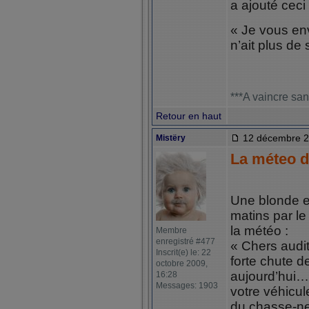
a ajouté ceci 
« Je vous env
n’ait plus de
***A vaincre san
Retour en haut
12 décembre 2
Mistëry
La méteo d
Une blonde et
matins par le
la météo :
Membre
enregistré #477
« Chers audi
Inscrit(e) le: 22
forte chute 
octobre 2009,
aujourd’hui
16:28
Messages: 1903
votre véhicul
du chasse-ne