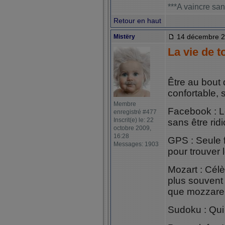
***A vaincre san
Retour en haut
14 décembre 2
Mistëry
La vie de t
Être au bout 
confortable, 
Membre
Facebook : Le
enregistré #477
Inscrit(e) le: 22
sans être ridi
octobre 2009,
16:28
GPS : Seule
Messages: 1903
pour trouver 
Mozart : Célè
plus souvent 
que mozzarel
Sudoku : Qui 