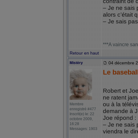
contraint de 
– Je ne sais 
alors c’était 
– Je sais pas
***A vaincre san
Retour en haut
04 décembre 2
Mistëry
Le basebal
Robert et Joe
ne ratent jam
ou à la télév
Membre
enregistré #477
demande à Joe
Inscrit(e) le: 22
Joe répond :
octobre 2009,
– Je ne sais 
16:28
Messages: 1903
viendra le di