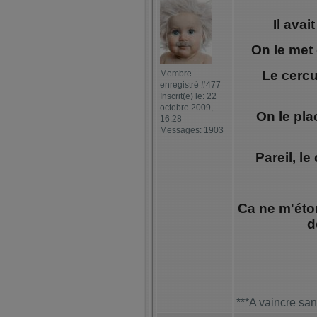
Il avai
On le met 
Le cercu
Membre
enregistré #477
Inscrit(e) le: 22
octobre 2009,
On le pla
16:28
Messages: 1903
Pareil, le
Ca ne m'éton
d
***A vaincre san