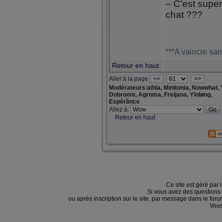
– C’est supe
chat ???
***A vaincre san
Retour en haut
Aller à la page
<<
>>
Modérateurs:aihla, Minitonia, Nowwhat, 
Dobromir, Agroma, Freijana, Yinløng,
Espérãnce
Allez à:
Retour en haut
Ce site est géré par 
Si vous avez des questions
ou après inscription sur le site, par message dans le f
Vous