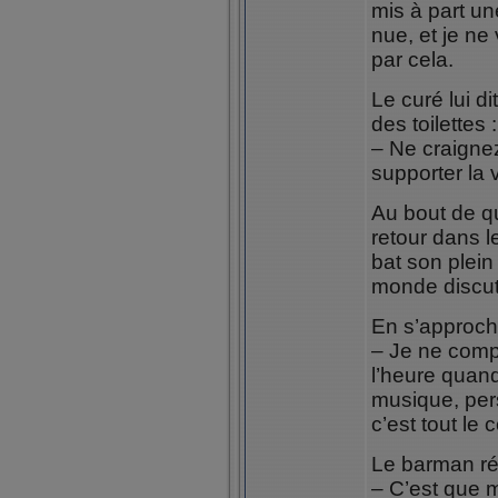
mis à part un
nue, et je n
par cela.
Le curé lui di
des toilettes :
– Ne craignez
supporter la 
Au bout de q
retour dans le
bat son plein
monde discut
En s’approch
– Je ne comp
l’heure quand 
musique, pers
c’est tout le c
Le barman ré
– C’est que 