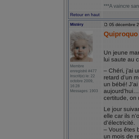
***A vaincre san
Retour en haut
05 décembre 2
Mistëry
Quiproquo
Un jeune mari
lui saute au c
Membre
– Chéri, j’ai
enregistré #477
Inscrit(e) le: 22
retard d’un 
octobre 2009,
un bébé! J’ai 
16:28
aujourd’hui…
Messages: 1903
certitude, on
Le jour suiv
elle car ils n
d’électricité.
– Vous êtes
un mois de re