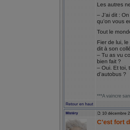
Les autres n
– J’ai dit : O
qu’on vous 
Tout le mond
Fier de lui, l
dit à son coll
– Tu as vu co
bien fait ?
– Oui. Et toi,
d’autobus ?
***A vaincre san
Retour en haut
10 décembre 2
Mistëry
C’est fort d