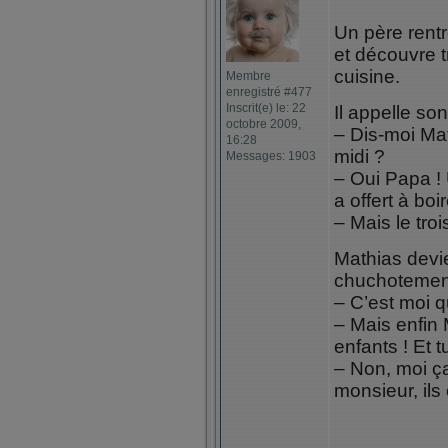
Un père rentr
et découvre t
cuisine.
Membre
enregistré #477
Inscrit(e) le: 22
Il appelle son
octobre 2009,
– Dis-moi Math
16:28
midi ?
Messages: 1903
– Oui Papa !
a offert à boi
– Mais le troi
Mathias devie
chuchotement i
– C’est moi qu
– Mais enfin 
enfants ! Et t
– Non, moi ça
monsieur, ils