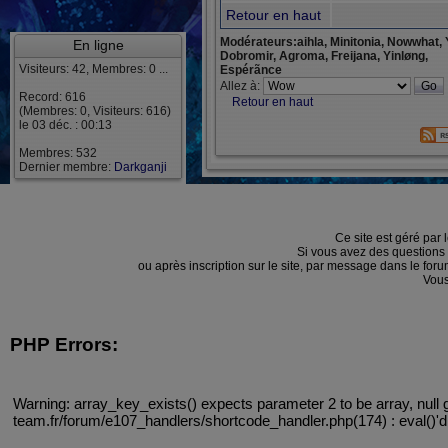
Retour en haut
Modérateurs:aihla, Minitonia, Nowwhat, 
En ligne
Dobromir, Agroma, Freijana, Yinløng,
Visiteurs: 42, Membres: 0 ...
Espérãnce
Allez à:
Record: 616
Retour en haut
(Membres: 0, Visiteurs: 616)
le 03 déc. : 00:13
Membres: 532
Dernier membre:
Darkganji
Ce site est géré par 
Si vous avez des questions
ou après inscription sur le site, par message dans le f
Vous
PHP Errors:
Warning: array_key_exists() expects parameter 2 to be array, null 
team.fr/forum/e107_handlers/shortcode_handler.php(174) : eval()'