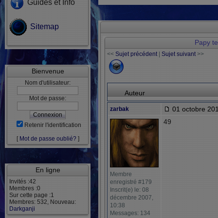
Guides et Info
Sitemap
Papy t
<<
Sujet précédent
|
Sujet suivant
>>
Bienvenue
Nom d'utilisateur:
Auteur
Mot de passe:
01 octobre 201
zarbak
49
Retenir l'identification
[
Mot de passe oublié?
]
En ligne
Membre
Invités :42
enregistré #179
Membres :0
Inscrit(e) le: 08
Sur cette page :1
décembre 2007,
Membres: 532, Nouveau:
10:38
Darkganji
Messages: 134