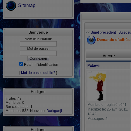
Sitemap
Bienvenue
<<
Sujet précédent
|
Sujet s
Nom d'utilisateur:
Demande d`adhési
Mot de passe:
Auteur
Retenir l'identification
Patawii
[
Mot de passe oublié?
]
En ligne
Invités :43
Membres :0
Membre enregistré #641
Sur cette page :1
Inscrit(e) le: 25 avril 2011,
Membres: 532, Nouveau:
Darkganji
18:42
Messages: 5
En ligne