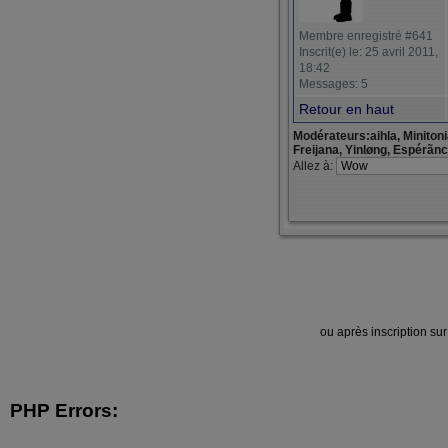
Membre enregistré #641
Inscrit(e) le: 25 avril 2011,
18:42
Messages: 5
Retour en haut
Modérateurs:aihla, Miniton
Freijana, Yinløng, Espérãn
Allez à:
ou après inscription su
PHP Errors: