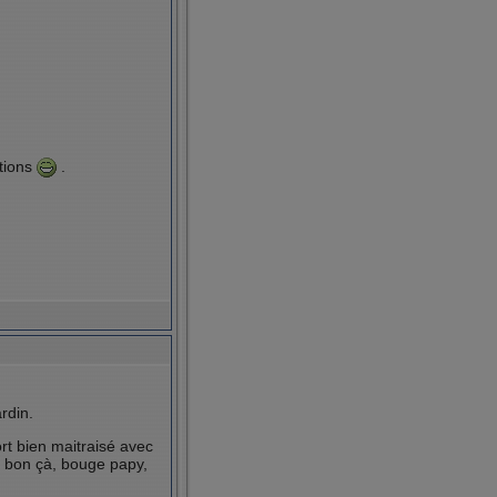
tions
.
rdin.
ort bien maitraisé avec
 bon çà, bouge papy,