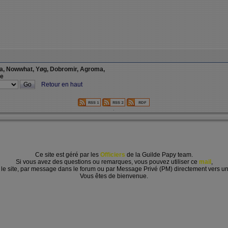
ia, Nowwhat, Yøg, Dobromir, Agroma,
ce
Retour en haut
.
Ce site est géré par les
Officiers
de la Guilde Papy team.
Si vous avez des questions ou remarques, vous pouvez utiliser ce
mail
,
r le site, par message dans le forum ou par Message Privé (PM) directement vers 
Vous êtes de bienvenue.