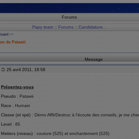
Forums
Papy team
::
Forums
::
Candidature...
uivant
>>
on de Patawii
Message
25 avril 2011, 18:58
Présentez-vous
Pseudo :
Patawii
Race :
Humain
Classe (et spé) :
Démo Affli/Destruc à l'écoute des conseils, je me ch
Level :
85
Metiers (niveau) :
couture (525) et enchantement (525)