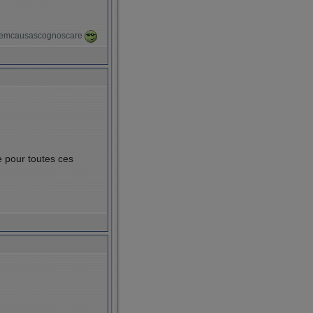
itremcausascognoscare
e pour toutes ces