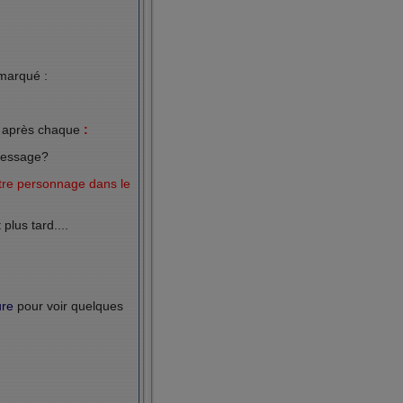
 marqué :
t après chaque
:
essage?
tre personnage dans le
plus tard....
ure
pour voir quelques