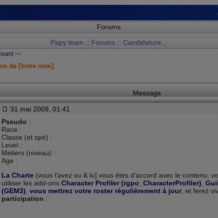
Forums
Papy team
::
Forums
::
Candidature...
uivant
>>
on de [Votre nom]
Message
31 mai 2009, 01:41
Pseudo
:
Race :
Classe (et spé) :
Level :
Metiers (niveau) :
Age :
La Charte
(vous l'avez vu & lu] vous êtes d'accord avec le contenu, v
utiliser les add-ons
Character Profiler (rgpo_CharacterProfiler)
,
Gui
(GEM3)
,
vous mettrez votre roster régulièrement à jour
, et ferez v
participation
: