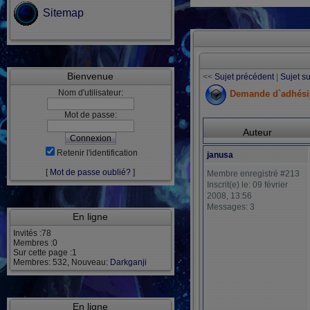
Sitemap
Bienvenue
<<
Sujet précédent
|
Sujet s
Nom d'utilisateur:
Demande d`adhési
Mot de passe:
Auteur
Retenir l'identification
janusa
[
Mot de passe oublié?
]
Membre enregistré #213
Inscrit(e) le: 09 février
2008, 13:56
Messages: 3
En ligne
Invités :78
Membres :0
Sur cette page :1
Membres: 532, Nouveau:
Darkganji
En ligne