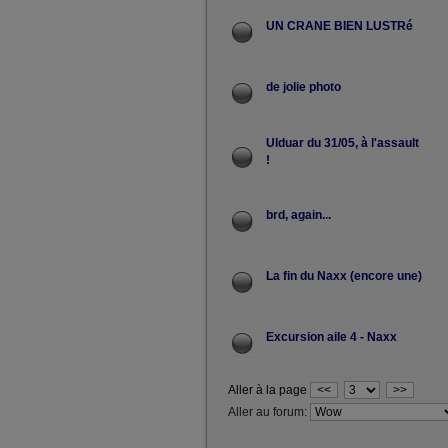
UN CRANE BIEN LUSTRé
de jolie photo
Ulduar du 31/05, à l'assault
!
brd, again...
La fin du Naxx (encore une)
Excursion aile 4 - Naxx
Aller à la page
<<
>>
Aller au forum: