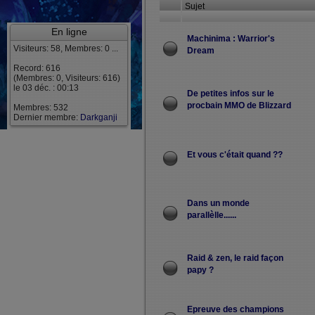
Sujet
En ligne
Machinima : Warrior's
Visiteurs: 58, Membres: 0 ...
Dream
Record: 616
(Membres: 0, Visiteurs: 616)
le 03 déc. : 00:13
De petites infos sur le
procbain MMO de Blizzard
Membres: 532
Dernier membre:
Darkganji
Et vous c'était quand ??
Dans un monde
parallèlle......
Raid & zen, le raid façon
papy ?
Epreuve des champions