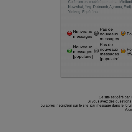
Ce forum est modéré par: aihla, Minitoni
Nowwhat, Yøg, Dobromir, Agroma, Freij
Yinløng, Espérãnce
Pas de
Nouveaux
nouveaux
Pos
messages
messages
Pas de
Nouveaux
nouveaux
Po
messages
messages
it/
[populaire]
[populaire]
Ce site est géré par 
Si vous avez des questions
ou après inscription sur le site, par message dans le f
Vous