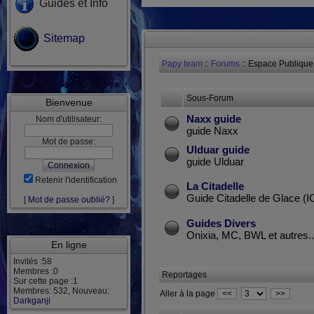
Guides et Info
Sitemap
Papy team
::
Forums
:: Espace Publique
Sous-Forum
Bienvenue
Naxx guide
Nom d'utilisateur:
guide Naxx
Mot de passe:
Ulduar guide
guide Ulduar
Retenir l'identification
La Citadelle
Guide Citadelle de Glace (I
[
Mot de passe oublié?
]
Guides Divers
Onixia, MC, BWL et autres...
En ligne
Invités :58
Membres :0
Reportages
Sur cette page :1
Membres: 532, Nouveau:
Aller à la page
<<
>>
Darkganji